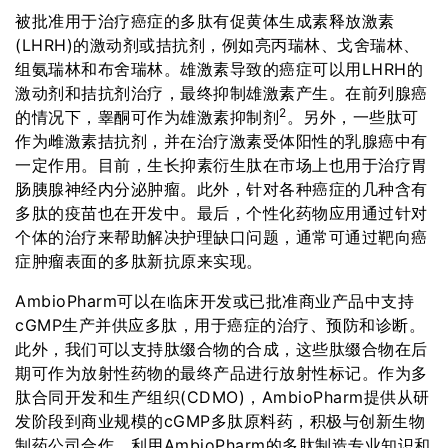
被批准用于治疗癌症的多肽有促黄体生成素释放激素
(LHRH)的激动剂或拮抗剂，例如亮丙瑞林、戈舍瑞林、
组氨瑞林和布舍瑞林。雄激素导致的癌症可以用LHRH的
激动剂和拮抗剂治疗，最终抑制雄激素产生。在前列腺癌
2
的情况下，睾酮可作为雄激素抑制剂
。另外，一些肽可
作为雌激素拮抗剂，并在治疗激素受体阳性的乳腺癌中有
一定作用。目前，生长抑素衍生肽在市场上也用于治疗胃
肠胰腺神经内分泌肿瘤。此外，针对各种癌症的几种含有
多肽的疫苗也在开发中。最后，个性化药物应用通过针对
个体的治疗来帮助解决护理缺口问题，通常可通过靶向癌
症肿瘤表面的多肽新抗原来实现。
AmbioPharm可以在临床开发或已批准商业产品中支持
cGMP生产并供应多肽，用于癌症的治疗、预防和诊断。
此外，我们可以支持肽缀合物的合成，这些肽缀合物在后
期可作为放射性药物的最终产品进行放射性标记。作为多
肽合同开发和生产组织(CDMO)，AmbioPharm提供从研
发阶段到商业规模的cGMP多肽原料药，积极与创新生物
制药公司合作，利用AmbioPharm的多肽制造专业知识和