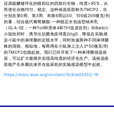
还原硫醚键环化的模拟位的四肽衍生物，纯度>95%，从
而使化合物均匀、稳定。这种候选疫苗称为TMCP2，当
分别在第0周、第3周、和第6周以50、100或200微克/剂
的量，结合硫代葡萄糖脂-一种稳定水包油型纳米乳
（GLA-SE；一种Toll样受体4和Th1促进佐剂）向Balb/c
小鼠给药时，诱导出抗菌免疫球蛋白lgG，降低在实验感
染小鼠中的淋球菌的定植水平，同时加速两种不同淋球菌
株的清除。相似地，每两周在小鼠身上注入3*50微克/剂
的TMCP2也能起效。我们已经开发了一种淋球菌候选疫
苗，可以扩大规模并实现高纯度的经济化生产。该候选疫
苗能产生杀菌抗体并在临床前的实验感染模型中起效。
https://mbio.asm.org/content/10/6/e02552-19
PREVIOUS