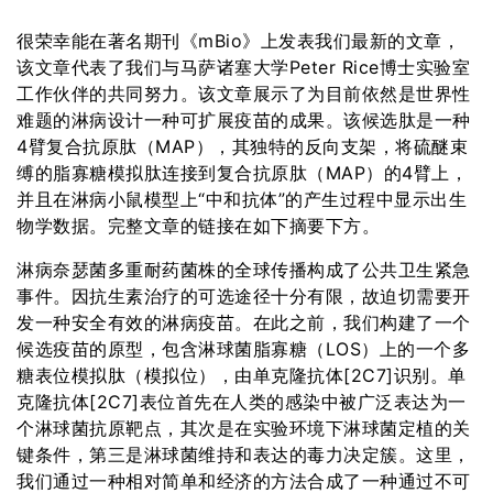
很荣幸能在著名期刊《mBio》上发表我们最新的文章，
该文章代表了我们与马萨诸塞大学Peter Rice博士实验室
工作伙伴的共同努力。该文章展示了为目前依然是世界性
难题的淋病设计一种可扩展疫苗的成果。该候选肽是一种
4臂复合抗原肽（MAP），其独特的反向支架，将硫醚束
缚的脂寡糖模拟肽连接到复合抗原肽（MAP）的4臂上，
并且在淋病小鼠模型上“中和抗体”的产生过程中显示出生
物学数据。完整文章的链接在如下摘要下方。
淋病奈瑟菌多重耐药菌株的全球传播构成了公共卫生紧急
事件。因抗生素治疗的可选途径十分有限，故迫切需要开
发一种安全有效的淋病疫苗。在此之前，我们构建了一个
候选疫苗的原型，包含淋球菌脂寡糖（LOS）上的一个多
糖表位模拟肽（模拟位），由单克隆抗体[2C7]识别。单
克隆抗体[2C7]表位首先在人类的感染中被广泛表达为一
个淋球菌抗原靶点，其次是在实验环境下淋球菌定植的关
键条件，第三是淋球菌维持和表达的毒力决定簇。这里，
我们通过一种相对简单和经济的方法合成了一种通过不可