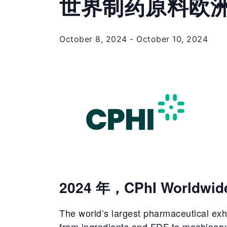
世界制药原料欧
October 8, 2024
-
October 10, 2024
2024 年，CPhI Worldwi
The world’s largest pharmaceutical exh
from ingredients and FDF to machinery