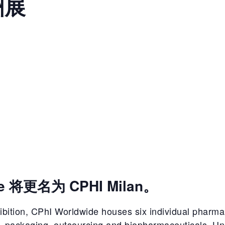
洲展
de 将更名为 CPHI Milan。
ibition, CPhI Worldwide houses six individual pharma 
, packaging, outsourcing and biopharmaceuticals. Un