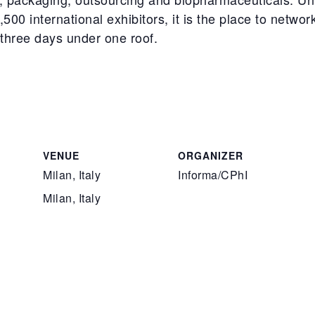
00 international exhibitors, it is the place to netwo
t three days under one roof.
VENUE
ORGANIZER
Milan, Italy
Informa/CPhI
Milan
,
Italy