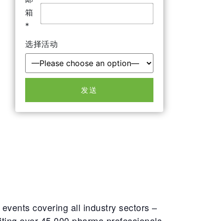
箱
*
选择活动
events covering all industry sectors –
iting over 45,000 pharma professionals