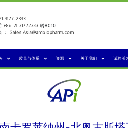
-3177-2333
话
+86-21-31772333
转8010
箱 ：
Sales.Asia@ambiopharm.com
务
质量与体系
资源
关于我们
诚聘英
南卡罗莱纳州-北奥古斯塔