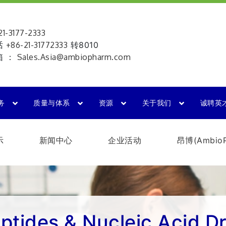
-3177-2333
话
+86-21-31772333
转8010
箱 ：
Sales.Asia@ambiopharm.com
务
质量与体系
资源
关于我们
诚聘英
示
新闻中心
企业活动
昂博(Ambio
ptides & Nucleic Acid D