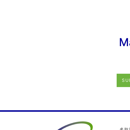
M
SU
多肽